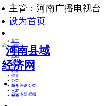
主管：河南广播电视台
设为首页
首页
城事
法制
金融
保险
房产
教育
健康
公益
城事
评论
公益
美食
三农
三农
专题
视频
视频