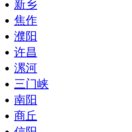
新乡
焦作
濮阳
许昌
漯河
三门峡
南阳
商丘
信阳