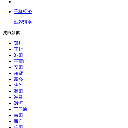
手机经济
出彩河南
城市新闻：
郑州
开封
洛阳
平顶山
安阳
鹤壁
新乡
焦作
濮阳
许昌
漯河
三门峡
南阳
商丘
信阳