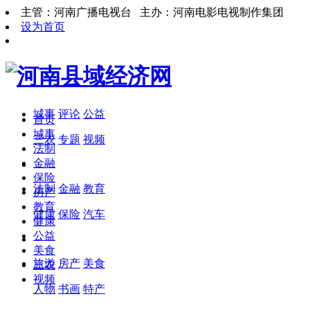
主管：河南广播电视台 主办：河南电影电视制作集团
设为首页
城事
评论
公益
首页
城事
三农
专题
视频
法制
金融
保险
法制
金融
教育
房产
教育
健康
保险
汽车
健康
公益
美食
旅游
房产
美食
三农
视频
人物
书画
特产