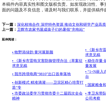
本稿件内容真实性和图文版权负责。如发现政治性、事
面的问题及不良信息，请及时与我们联系，并提供稿件
下一篇：
深化校地合作 深挖特色资源 推动文创和研学产业高
上一篇：
卫辉市农家书屋成孩子们的暑假“充电站”
延伸阅读：
• 《新乡
• 牧野添绿韵 黄河展新颜
求意见稿
• 《新乡市雷电灾害防御管理办法（草案征
• 稳住存量
求意见稿
量发展
• “1+N
• 我市跨境电商“9810”出口首单落地
台
• 创新模式 精准滴灌——卫滨区精心培育打
• 国家粮
造“专
• 市委政法委学习贯彻市委十二届四次全会
• 李卫东
精神
公司考察