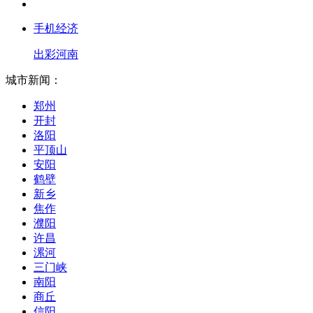
手机经济
出彩河南
城市新闻：
郑州
开封
洛阳
平顶山
安阳
鹤壁
新乡
焦作
濮阳
许昌
漯河
三门峡
南阳
商丘
信阳