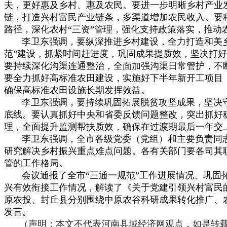
夫，更好惠及乡村、惠及农民。要进一步明晰乡村产业
链，打造兴村富民产业链条，多渠道增加农民收入。要
路径，深化农村“三资”管理，强化支持政策落实，推动
李卫东强调，要纵深推进乡村建设，全力打造和美
范”建设，抓紧时间赶进度，巩固成果提质效，坚决打
要持续深化沟渠连通整治，全面加强沟渠日常管护，不
要全力抓好高标准农田建设，实施好下半年新开工项目
确保高标准农田设施长期发挥效益。
李卫东强调，要持续巩固拓展脱贫攻坚成果，坚决
底线。要认真抓好中央和省委反馈问题整改，突出抓好
理，全面提升监测帮扶质效，确保在过渡期最后一年交
李卫东强调，全市各级党委（党组）和主要负责同
研究解决乡村振兴重点难点问题。各有关部门要各司其
管的工作格局。
会议通报了全市“三通一规范”工作进展情况、巩固
兴有效衔接工作情况，解读了《关于党建引领兴村富民
原农投、封丘县分别围绕中原农谷科研成果转化推广、
发言。
（声明：本文不代表河南县域经济网观点，如是转载