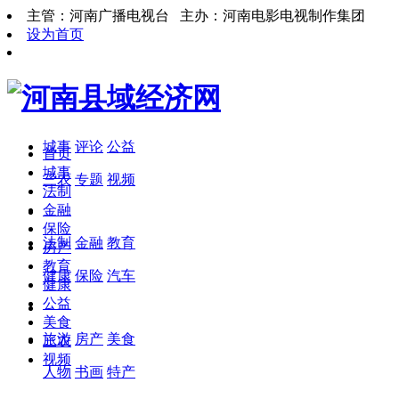
主管：河南广播电视台 主办：河南电影电视制作集团
设为首页
城事
评论
公益
首页
城事
三农
专题
视频
法制
金融
保险
法制
金融
教育
房产
教育
健康
保险
汽车
健康
公益
美食
旅游
房产
美食
三农
视频
人物
书画
特产