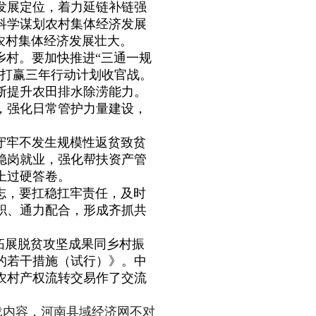
发展定位，着力延链补链强
科学谋划农村集体经济发展
农村集体经济发展壮大。
乡村。要加快推进“三通一规
好打赢三年行动计划收官战。
断提升农田排水除涝能力。
，强化日常管护力量建设，
守牢不发生规模性返贫致贫
稳岗就业，强化帮扶资产管
上过硬答卷。
志，要扛稳扛牢责任，及时
职、通力配合，形成齐抓共
拓展脱贫攻坚成果同乡村振
的若干措施（试行）》。中
农村产权流转交易作了交流
内容，河南县域经济网不对