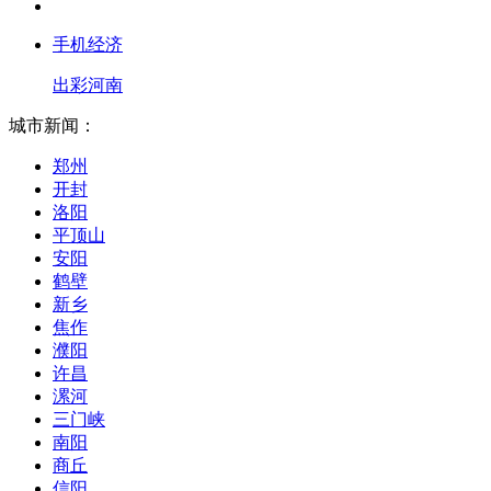
手机经济
出彩河南
城市新闻：
郑州
开封
洛阳
平顶山
安阳
鹤壁
新乡
焦作
濮阳
许昌
漯河
三门峡
南阳
商丘
信阳