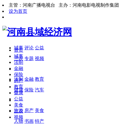
主管：河南广播电视台 主办：河南电影电视制作集团
设为首页
城事
评论
公益
首页
城事
三农
专题
视频
法制
金融
保险
法制
金融
教育
房产
教育
健康
保险
汽车
健康
公益
美食
旅游
房产
美食
三农
视频
人物
书画
特产