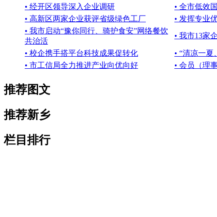
• 经开区领导深入企业调研
• 全市低
• 高新区两家企业获评省级绿色工厂
• 发挥专业
• 我市启动“豫你同行、骑护食安”网络餐饮
• 我市13家
共治活
• 校企携手搭平台科技成果促转化
• “清凉一
• 市工信局全力推进产业向优向好
• 会员（
推荐图文
推荐新乡
栏目排行