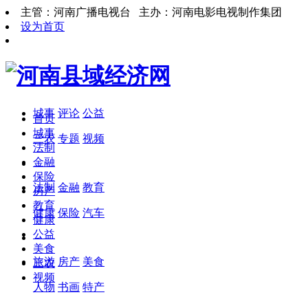
主管：河南广播电视台 主办：河南电影电视制作集团
设为首页
城事
评论
公益
首页
城事
三农
专题
视频
法制
金融
保险
法制
金融
教育
房产
教育
健康
保险
汽车
健康
公益
美食
旅游
房产
美食
三农
视频
人物
书画
特产