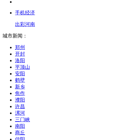
手机经济
出彩河南
城市新闻：
郑州
开封
洛阳
平顶山
安阳
鹤壁
新乡
焦作
濮阳
许昌
漯河
三门峡
南阳
商丘
信阳